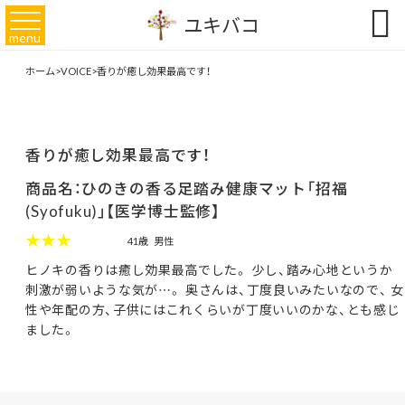

ユキバコ
menu
ホーム
>
VOICE
>
香りが癒し効果最高です！
香りが癒し効果最高です！
商品名：ひのきの香る足踏み健康マット「招福
(Syofuku)」【医学博士監修】
★★★
41歳
男性
ヒノキの香りは癒し効果最高でした。 少し、踏み心地というか
刺激が弱いような気が…。 奥さんは、丁度良いみたいなので、 女
性や年配の方、子供にはこれくらいが丁度いいのかな、とも感じ
ました。