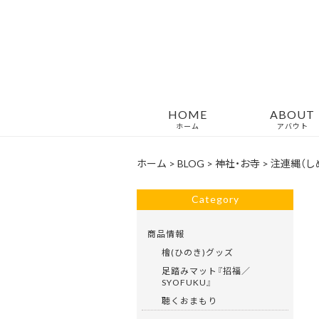
HOME
ABOUT
ホーム
アバウト
ホーム
>
BLOG
>
神社・お寺
>
注連縄（し
Category
商品情報
檜(ひのき)グッズ
足踏みマット『招福／
SYOFUKU』
聴くおまもり